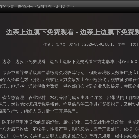
在的位置：
奇亿娱乐
>
新闻动态
>
企业新闻
>
边亲上边膜下免费观看 - 边亲上边膜下免费
作者：管理员 发布于：2026-05-01 06:13 文字：【
大
亲上边膜下免费观看 - 边亲上边膜下免费观看官方老版本下载V.5.5.0 
管中国并未采取集中清缴清欠税收等行动，但随着税收大数据广泛应用
前个人经验点对点分析，税收征管力度事实上在不断强化，税收征收率在
发现，但近些年通过税收大数据，税务部门会收到企业风险提示，并跟企
应急管理、农业农村、水利等部门成立由25个厅级干部带队的工作组和
基层，对各地水源调度抗旱播种、抗旱保苗等工作进行督促指导，及时协
极采取行动，组织人员力量全面开展抗旱。
玉祥严重违反党的组织纪律、廉洁纪律、工作纪律和生活纪律，构成严
十八大后不收敛、不收手，性质严重，影响恶劣，应予严肃处理。依据《
察法》《中华人民共和国公职人员政务处分法》等有关规定，经中央纪委