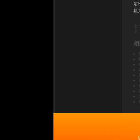
定
机
上
下
相