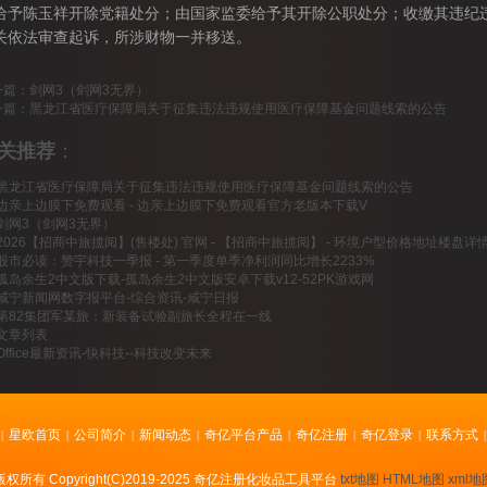
给予陈玉祥开除党籍处分；由国家监委给予其开除公职处分；收缴其违纪
关依法审查起诉，所涉财物一并移送。
一篇：
剑网3（剑网3无界）
一篇：
黑龙江省医疗保障局关于征集违法违规使用医疗保障基金问题线索的公告
关推荐
：
黑龙江省医疗保障局关于征集违法违规使用医疗保障基金问题线索的公告
边亲上边膜下免费观看 - 边亲上边膜下免费观看官方老版本下载V
剑网3（剑网3无界）
2026【招商中旅揽阅】(售楼处) 官网 - 【招商中旅揽阅】 - 环境户型价格地址楼
股市必读：赞宇科技一季报 - 第一季度单季净利润同比增长2233%
孤岛余生2中文版下载-孤岛余生2中文版安卓下载v12-52PK游戏网
咸宁新闻网数字报平台-综合资讯-咸宁日报
第82集团军某旅：新装备试验副旅长全程在一线
文章列表
Office最新资讯-快科技--科技改变未来
星欧首页
公司简介
新闻动态
奇亿平台产品
奇亿注册
奇亿登录
联系方式
|
|
|
|
|
|
|
|
版权所有 Copyright(C)2019-2025 奇亿注册化妆品工具平台
txt地图
HTML地图
xml地