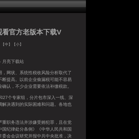
观看官方老版本下载V
】【
中
】【
小
】
- 月亮下载站
，网状、系统性税收风险分析取代了
不断提高。以前企业偷漏税可能不容易
业确认，不少企业需要依法补缴税款。
27个专家组，分片包市深入一线、深
调解决遇到的实际困难和问题。各地也
重职务违法并涉嫌受贿犯罪，且在党
中国纪律处分条例》《中华人民共和国
常委会会议研究并报中共中央批准，决