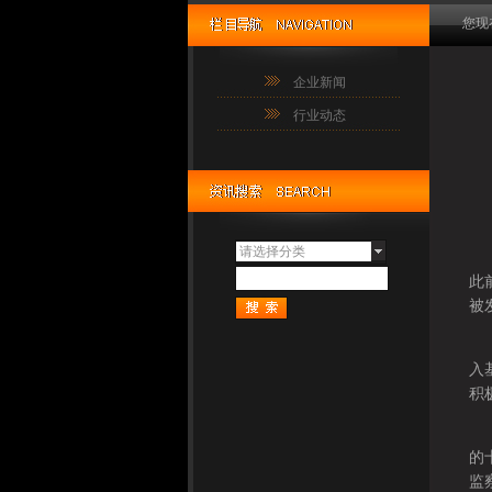
您现
企业新闻
行业动态
边
请选择分类
尽
此
被
省
入
积
陈
的
监