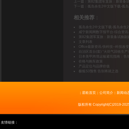
上一篇：
第82集团军某旅：新装备
下一篇：
孤岛余生2中文版下载-孤岛余
相关推荐
：
孤岛余生2中文版下载-孤岛余生2中
咸宁新闻网数字报平台-综合资讯
第82集团军某旅：新装备试验副
文章列表
Office最新资讯-快科技--科技改
自治区首台(套) “火炬气回收生
日本美甲跨境运输避坑指南：告
价格与购车政策
产品定位与品牌价值
极狐S3预售 告别将就之选
星欧首页
公司简介
新闻动
|
|
|
版权所有 Copyright(C)2019
友情链接：