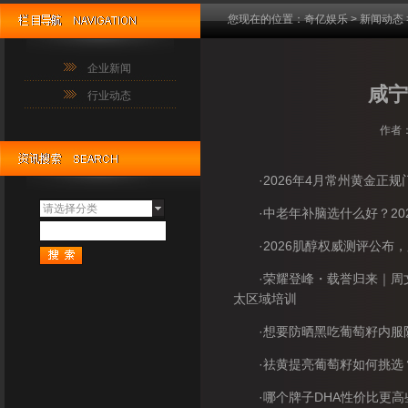
您现在的位置：
奇亿娱乐
>
新闻动态
企业新闻
咸宁
行业动态
作者：
·2026年4月常州黄金正规
请选择分类
·中老年补脑选什么好？202
·2026肌醇权威测评公布
·荣耀登峰・载誉归来｜周文天教
太区域培训
·想要防晒黑吃葡萄籽内服防
·祛黄提亮葡萄籽如何挑选？2
·哪个牌子DHA性价比更高些