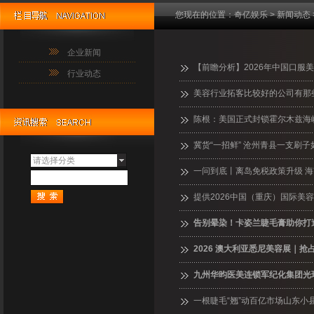
您现在的位置：
奇亿娱乐
>
新闻动态
企业新闻
【前瞻分析】2026年中国口服
行业动态
美容行业拓客比较好的公司有那
陈根：美国正式封锁霍尔木兹海
冀货“一招鲜” 沧州青县一支刷子
请选择分类
一问到底丨离岛免税政策升级 
提供2026中国（重庆）国际美
告别晕染！卡姿兰睫毛膏助你打
2026 澳大利亚悉尼美容展｜抢
九州华昀医美连锁军纪化集团光
一根睫毛“翘”动百亿市场山东小