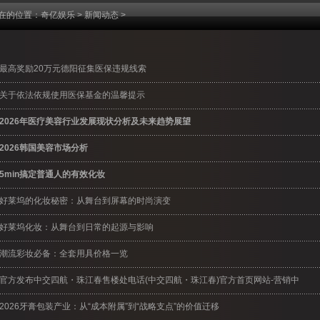
在的位置：
奇亿娱乐
>
新闻动态
>
最高奖励20万元德阳征集医保违规线索
关于依法依规使用医保基金的温馨提示
2026年医疗美容行业发展现状分析及未来趋势展望
2026韩国美容市场分析
5min搞定普通人的有效化妆
好莱坞的化妆秘密：从舞台到屏幕的时尚演变
好莱坞化妆：从舞台到日常的起源与影响
潮流彩妆必备：全套用具价格一览
官方发布中交四航・珠江春售楼处电话(中交四航・珠江春)官方首页网站-营销中
2026牙膏包装产业：从“成本附属”到“战略支点”的价值迁移